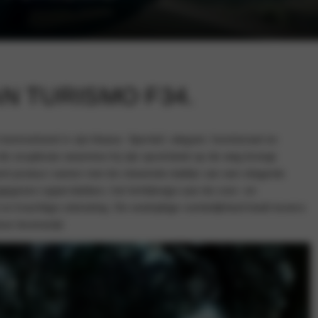
N TURISMO F34.
enmerkend in zijn klasse. Sportief, elegant, functioneel en
de souplesse waarmee hij zijn sportiviteit op de weg brengt.
ierd postuur samen met de vloeiende daklijn van een elegante
egeven oppervlakken, het lichtdesign aan de voor- en
 krachtige uitstraling. De veelzijdige ruimtelijkheid biedt tevens
ve levensstijl.