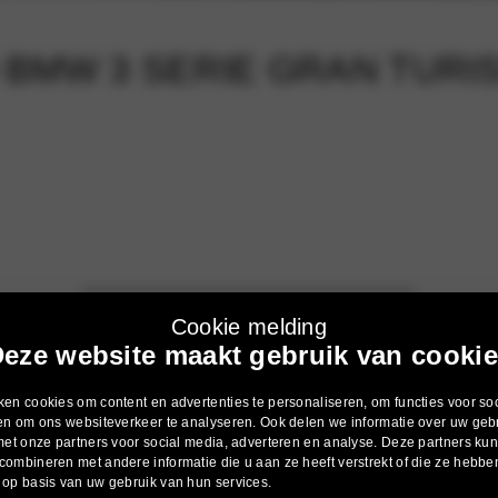
BMW 3 SERIE GRAN TURI
Cookie melding
eze website maakt gebruik van cooki
3 SERIE GRAN TURISMO.
en cookies om content en advertenties te personaliseren, om functies voor so
en om ons websiteverkeer te analyseren. Ook delen we informatie over uw geb
met onze partners voor social media, adverteren en analyse. Deze partners k
s waar je niet omheen kunt bij de BMW 3 Serie Gran Turismo. De 
ombineren met andere informatie die u aan ze heeft verstrekt of die ze hebbe
op basis van uw gebruik van hun services.
voor uitzonderlijk rijplezier. Met de actieve achterspoiler, die vana