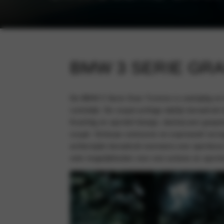
BMW 3 SERIE GRA
De BMW 3 Serie Gran Turismo is veelzijdig en k
ruimtelijk. De coupé-achtige daklijn benadrukt 
Krachtig en sportief design, dankzij een gesp
coupé. Scherpe contouren en expressief vormg
achterzijde benadrukt eveneens een sportieve en
vele mogelijkheden voor een actieve en sportie