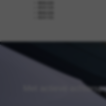
BMW 320i
BMW 328i
BMW 330i
BMW 335i
Met actieve achterspoi