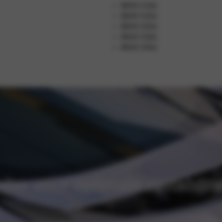
BMW 318d
BMW 320d
BMW 325d
BMW 330d
BMW 335d
ler voor optimale rijstabilit