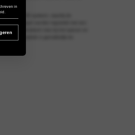
chreven in
eid
.
zij het 40:20:40 systeem, waarbij de
gleuningdeel apart worden ingesteld met een
el draait automatisch mee bij het openen en
geren
edelige hoedenplank is gemakkelijk de