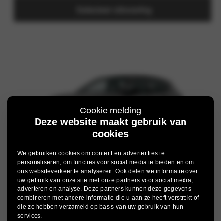
Selecteer uitvoering
Cookie melding
Deze website maakt gebruik van
cookies
We gebruiken cookies om content en advertenties te
personaliseren, om functies voor social media te bieden en om
BMW iX M70
ons websiteverkeer te analyseren. Ook delen we informatie over
uw gebruik van onze site met onze partners voor social media,
vanaf € 2.485,- p/m
adverteren en analyse. Deze partners kunnen deze gegevens
combineren met andere informatie die u aan ze heeft verstrekt of
Flex Comfort (standaard)
die ze hebben verzameld op basis van uw gebruik van hun
Op basis van 48 maanden en 10.000 km
services.