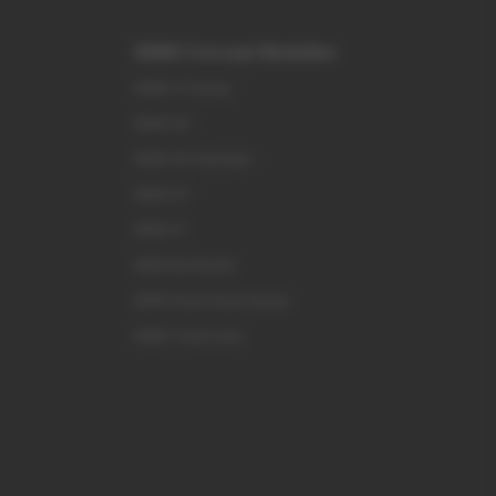
BMW Concept Modellen
BMW i3 Touring
BMW iX4
BMW iX5 Hydrogen
BMW iX7
BMW X7
BMW M3 Electric
BMW Vision Neue Klasse
BMW i Vision Dee