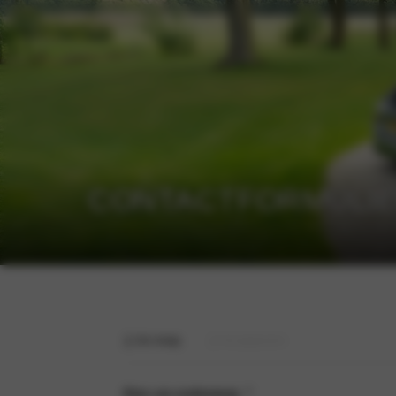
CONTACTFORMULI
1
2
Uw vraag
Uw gegevens
Kies uw onderwerp
*