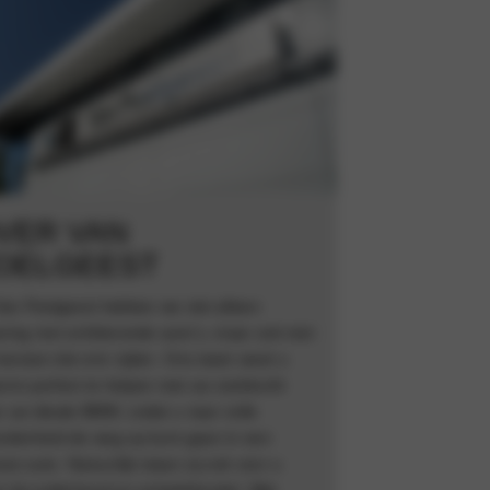
VER VAN
OELGEEST
 Van Poelgeest hebben we niet alleen
aring met schitterende auto’s, maar ook met
mensen die erin rijden. Ons team weet u
rom perfect te helpen met uw zoektocht
r uw ideale BMW, zodat u naar volle
redenheid de weg op kunt gaan in een
we auto. Natuurlijk staan zij ook voor u
ar bij onderhoud en schadeherstel. Wat