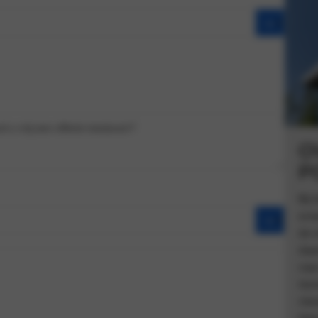
O
P
Bij
erv
de 
daa
naa
tev
nieu
kla