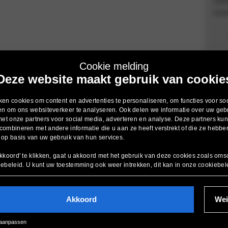
kun
Cookie melding
Deze website maakt gebruik van cookie
en cookies om content en advertenties te personaliseren, om functies voor so
en om ons websiteverkeer te analyseren. Ook delen we informatie over uw geb
met onze partners voor social media, adverteren en analyse. Deze partners k
ombineren met andere informatie die u aan ze heeft verstrekt of die ze hebbe
op basis van uw gebruik van hun services.
BMW
kkoord' te klikken, gaat u akkoord met het gebruik van deze cookies zoals oms
iebeleid
. U kunt uw toestemming ook weer intrekken, dit kan in onze
cookiebel
Voorraad BMW Nieuw
Akkoord
Wei
Voorraad BMW Gebruikt
BMW Private Lease
 aanpassen