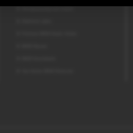
Werkplaatsafspraak maken
Elektrisch rijden
Premium BMW Deals / Acties
BMW Nieuws
BMW Kennisbank
Van Harten BMW Motorrad