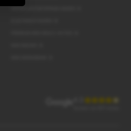
WERKPLAATSAFSPRAAK MAKEN
ELEKTRISCH RIJDEN
PREMIUM MINI DEALS / ACTIES
MINI NIEUWS
MINI KENNISBANK
4.3
Op basis van 2037 reviews