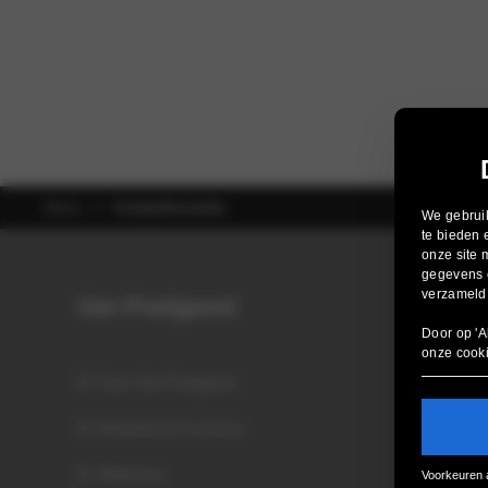
Home
Contactformulier
We gebruik
te bieden 
onze site 
gegevens c
verzameld 
Van Poelgeest
Door op 'A
onze
cook
Over Van Poelgeest
Onderhoud & service
Webshop
Voorkeuren