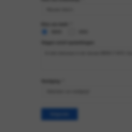
Kies uw merk
*
BMW
MINI
Vragen en/of opmerkingen
Vestiging
*
Volgende