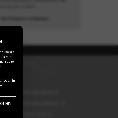
nen wij voor u doen?
Van Poelgeest vestigingen
s
cial media
ruik van
unnen deze
n
MINI
chreven in
eid
.
VOORRAAD MINI NIEUW
geren
VOORRAAD MINI GEBRUIKT
MINI PRIVATE LEASE