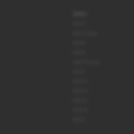
BMW i
BMW i3
BMW i3 Sedan
BMW i4
BMW i5
BMW i5 Touring
BMW i7
BMW iX1
BMW iX2
BMW iX3
BMW iX5
BMW iX