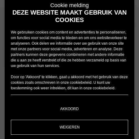
Cookie melding
DEZE WEBSITE MAAKT GEBRUIK VAN
COOKIES
We gebruiken cookies om content en advertenties te personaliseren,
om functies voor social media te bieden en om ons websiteverkeer te
analyseren. Ook delen we informatie over uw gebruik van onze site
met onze partners voor social media, adverteren en analyse. Deze
partners kunnen deze gegevens combineren met andere informatie
die u aan ze heeft verstrekt of die ze hebben verzameld op basis van
uw gebruik van hun services.
OVER VAN POELGEEST
Door op 'Akkoord' te klikken, gaat u akkoord met het gebruik van deze
cookies zoals omschreven in onze
cookiebeleid
. U kunt uw
toestemming ook weer intrekken, dit kan in onze
cookiebeleid
.
Bij Van Poelgeest hebben we niet alleen ervaring met
schitterende auto’s, maar ook met de mensen die erin
rijden. Ons team weet u daarom perfect te helpen met uw
AKKOORD
zoektocht naar uw ideale BMW, zodat u naar volle
tevredenheid de weg op kunt gaan in een nieuwe auto.
Natuurlijk staan zij ook voor u klaar bij onderhoud en
WEIGEREN
schadeherstel. Wat kunnen wij voor u doen?