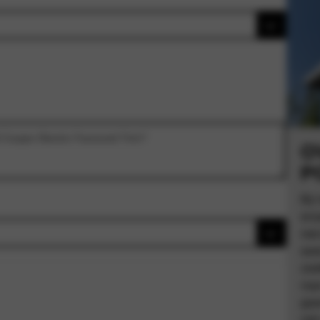
O
P
Bij
erv
met
wee
zoe
naa
gaa
ook