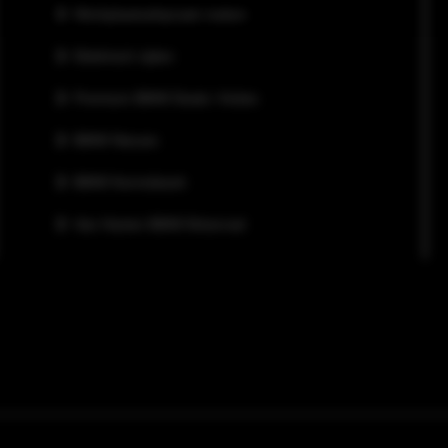
Werkplaatsafspraak maken
Elektrisch rijden
Premium BMW Deals / Acties
BMW Nieuws
BMW Kennisbank
Van Harten BMW Motorrad