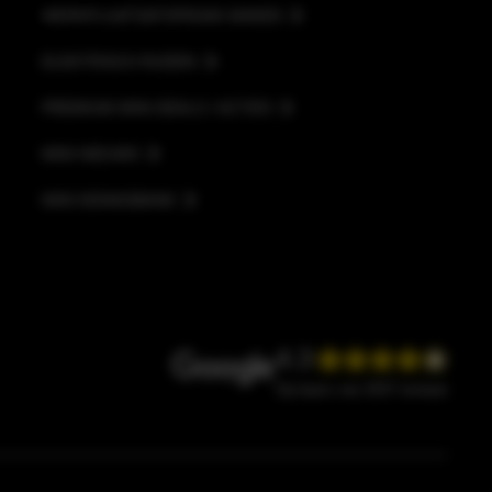
WERKPLAATSAFSPRAAK MAKEN
ELEKTRISCH RIJDEN
PREMIUM MINI DEALS / ACTIES
MINI NIEUWS
MINI KENNISBANK
4.3
Op basis van 2037 reviews