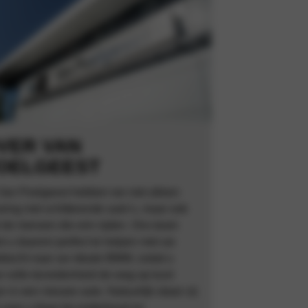
VER VAN
OELGEEST
 Van Poelgeest hebben we niet alleen
aring met schitterende auto’s, maar ook
 de mensen die erin rijden. Ons team
t u daarom perfect te helpen met uw
ktocht naar uw ideale BMW, zodat u
r volle tevredenheid de weg op kunt
n in een nieuwe auto. Natuurlijk staan zij
 voor u klaar bij onderhoud en