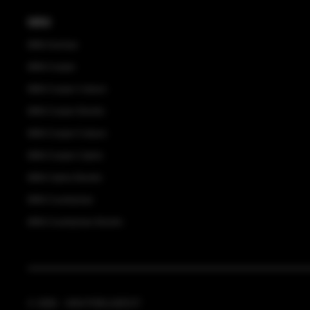
MINI
MINI Aceman
MINI Cooper
MINI Cooper 3-deurs
MINI Cooper Electric
MINI Cooper 5-deurs
MINI Cooper Cabrio
MINI Cabrio Electric
MINI Countryman
MINI Countryman Electric
© 2026 - VAN POELGEEST