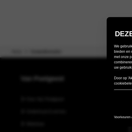
DEZ
We gebruike
Home
Contactformulier
bieden en 
met onze p
combineren
uw gebruik
Van Poelgeest
Door op 'A
cookiebele
Over Van Poelgeest
Onderhoud & service
Voorkeuren
Webshop