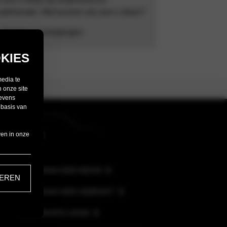
adeherstel. Wat kunnen wij voor u doen?
 Poelgeest vestigingen
KIES
media te
 onze site
gevens
 basis van
MINI
ven in onze
VOORRAAD MINI NIEUW
EREN
VOORRAAD MINI GEBRUIKT
MINI PRIVATE LEASE