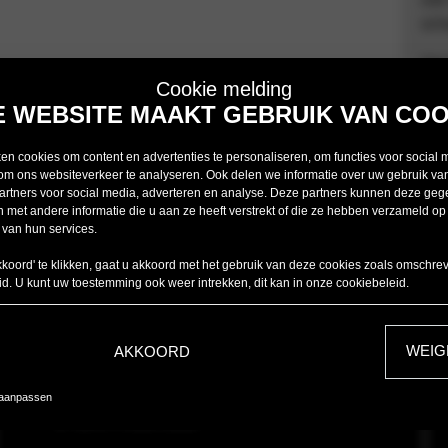
sch
Van
Cookie melding
E WEBSITE MAAKT GEBRUIK VAN COO
n cookies om content en advertenties te personaliseren, om functies voor social 
om ons websiteverkeer te analyseren. Ook delen we informatie over uw gebruik van
artners voor social media, adverteren en analyse. Deze partners kunnen deze ge
 met andere informatie die u aan ze heeft verstrekt of die ze hebben verzameld op
 van hun services.
BMW
kkoord' te klikken, gaat u akkoord met het gebruik van deze cookies zoals omschre
id
. U kunt uw toestemming ook weer intrekken, dit kan in onze
cookiebeleid
.
Voorraad BMW Nieuw
WEIG
AKKOORD
Voorraad BMW Gebruikt
 aanpassen
BMW Private Lease