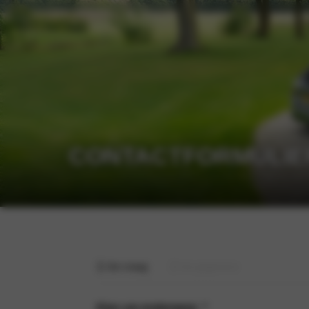
CONTACTFORMULIE
1
2
Uw vraag
Uw gegevens
Kies uw onderwerp
*