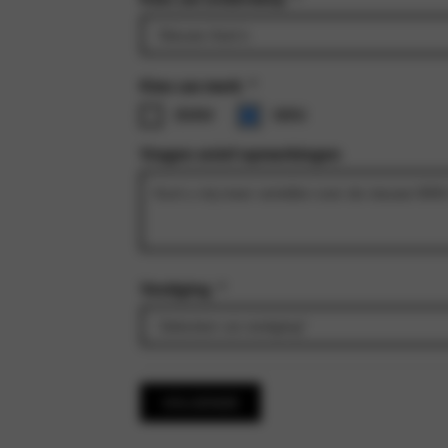
Kies uw merk
*
BMW
MINI
Vragen en/of opmerkingen
Vestiging
*
VOLGENDE