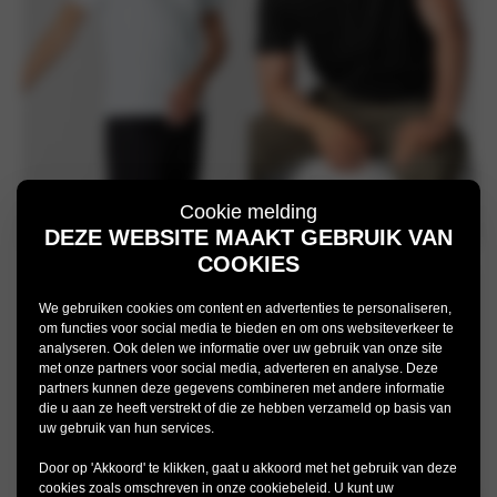
Cookie melding
DEZE WEBSITE MAAKT GEBRUIK VAN
COOKIES
We gebruiken cookies om content en advertenties te personaliseren,
om functies voor social media te bieden en om ons websiteverkeer te
analyseren. Ook delen we informatie over uw gebruik van onze site
met onze partners voor social media, adverteren en analyse. Deze
partners kunnen deze gegevens combineren met andere informatie
die u aan ze heeft verstrekt of die ze hebben verzameld op basis van
uw gebruik van hun services.
Door op 'Akkoord' te klikken, gaat u akkoord met het gebruik van deze
cookies zoals omschreven in onze
cookiebeleid
. U kunt uw