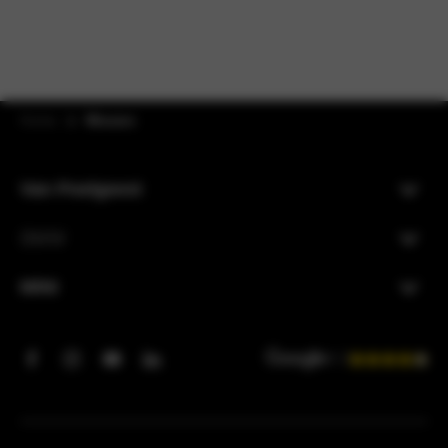
Home
Nieuws
Van Poelgeest
BMW
MINI
4.3