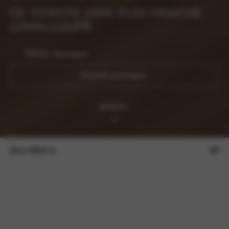
DE EERSTE 100% ELEKTRISCHE
GRAN COUPÉ.
Offerte aanvragen
Proefrit aanvragen
SCROLL
Meer BMW i4