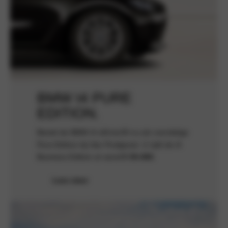
BMW I4 PURE
EDITION.
Bestel de BMW i4 eDrive35 nu als voordelige
Pure Edition bij Van Poelgeest. U rijdt de i4
Business Edition al vanaf
€ 54.406
.
Lees meer