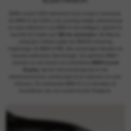
ELEKTRISCH.
BMW’s eerste 100% elektrische Gran Coupé is vernieuwd.
De BMW i4 van 2026 is een prachtig staaltje vakmanschap
en naast elektrisch is de BMW i4 ook intelligent, sportief en
beschikt het model over
590 km actieradius
. De Beierse
ontwerpers hebben gelijk een BMW M-uitvoering
toegevoegd: de BMW i4 M60. Alle uitvoeringen bevatten de
nieuwste elektrische rijtechnologie, het sportieve BMW i-
exterieur en van binnen het verbluffende
BMW Curved
Display
, dat het instrumentenpaneel en het
infotainmentscherm samenvoegt tot de toekomst van auto-
interieurs. De vernieuwde BMW i4 is nu leverbaar en
beschikbaar voor een proefrit bij Van Poelgeest.