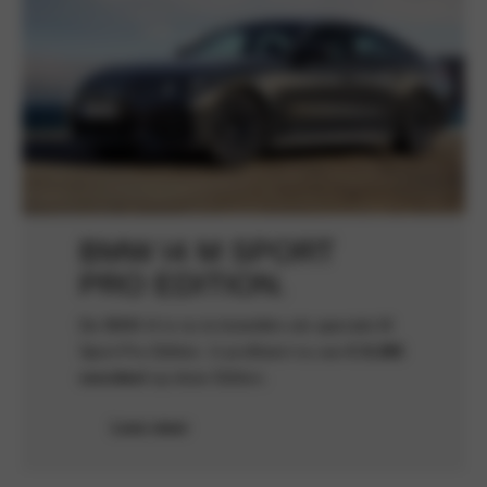
BMW I4 M SPORT
PRO EDITION.
De BMW i4 is nu te bestellen als speciale M
Sport Pro Edition. U profiteert nu van
€ 8.265
voordeel
op deze Edition.
Lees meer