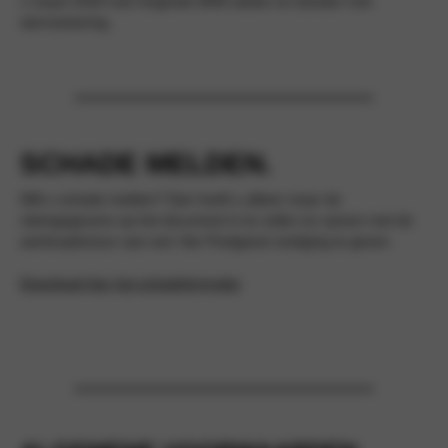
1 maart 2020 met Originele MINI wielen en banden met
stermarkering.
SCHADE MELDEN.
Wilt u schade melden? Dan hoeft u alleen maar de
claimgegevens op het document in te vullen en samen met de
aankoopfactuur aan een Van Poelgeest vestiging te geven.
Download hier het schadeformulier