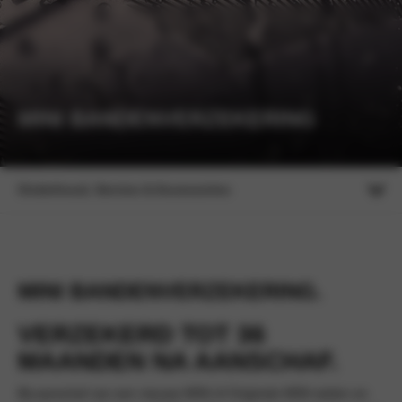
MINI BANDENVERZEKERING
Onderhoud, Service & Accessoires
MINI BANDENVERZEKERING.
VERZEKERD TOT 36
MAANDEN NA AANSCHAF.
Bij aanschaf van een nieuwe MINI óf Originele MINI wielen en