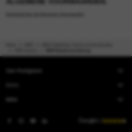
ALGEMENE VOORWAARDEN.
Download hier de Algemene Voorwaarden
Home
MINI
MINI Onderhoud, Service en Accessoires
MINI Service
MINI Bandenverzekering
Van Poelgeest
BMW
MINI
4.3