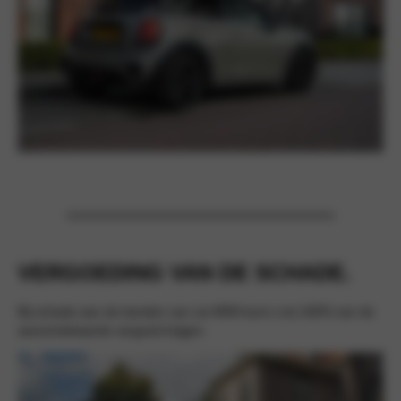
VERGOEDING VAN DE SCHADE.
Bij schade aan de banden van uw MINI kunt u tot 100% van de
aanschafwaarde vergoed krijgen.