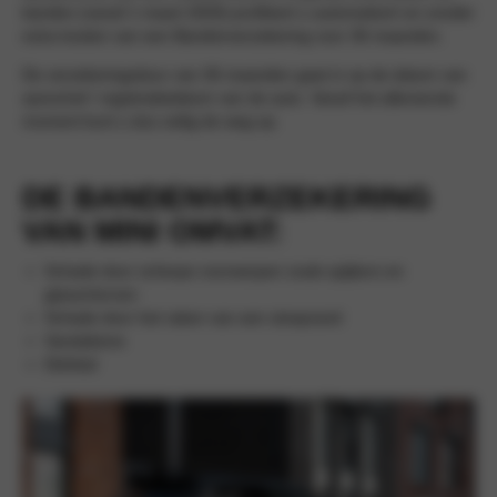
banden (vanaf 1 maart 2020) profiteert u automatisch en zonder
extra kosten van een Bandenverzekering voor 36 maanden.
De verzekeringsduur van 36 maanden gaat in op de datum van
aanschaf / registratiedatum van de auto. Vanaf het allereerste
moment kunt u dus veilig de weg op.
DE BANDENVERZEKERING
VAN MINI OMVAT:
Schade door scherpe voorwerpen zoals spijkers en
glasscherven
Schade door het raken van een stoeprand
Vandalisme
Diefstal