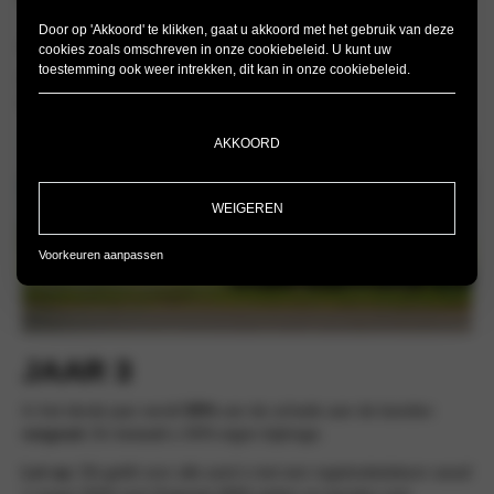
Door op 'Akkoord' te klikken, gaat u akkoord met het gebruik van deze
JAAR 2
cookies zoals omschreven in onze
cookiebeleid
. U kunt uw
toestemming ook weer intrekken, dit kan in onze
cookiebeleid
.
In het tweede jaar wordt
75%
van schade aan de banden
vergoed
. 25% van de kosten zijn voor uw eigen rekening.
AKKOORD
WEIGEREN
Voorkeuren aanpassen
JAAR 3
In het derde jaar wordt
50%
van de schade aan de banden
vergoed.
En betaald u 50% eigen bijdrage.
Let op:
Dit geldt voor alle auto’s met een registratiedatum vanaf