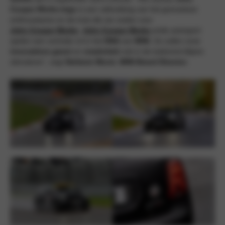
Cooper Works-logo
is een uitdrukking van het grenzeloze
enthousiasme en de trots die we voelen voor
John Cooper Works
.
John Cooper Works
ende autosport
spelen een centrale rol in het
DNA
van
MINI
. Ze zullen onze
innovatieve geest
en
creativiteit
ook in de toekomst blijven
stimuleren”, zegt
Stefanie Wurst
,
MINI Brand Director.