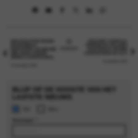
EEN KRACHTIG DESIGN
GESCHIKT VOOR ELK
EN MAXIMALE
TERREIN EN VOLLEDIG
OVERZICHT
PRESTATIES: DE NIEUWE
ELEKTRISCH: DE MINI
MINI JOHN COOPER
COUNTRYMAN SE ALL4
WORKS COUNTRYMAN.
23 oktober 2023
9 november 2023
BLIJF OP DE HOOGTE VAN HET
LAATSTE NIEUWS
Geen
Dhr
Mevr
titel
Voornaam
*