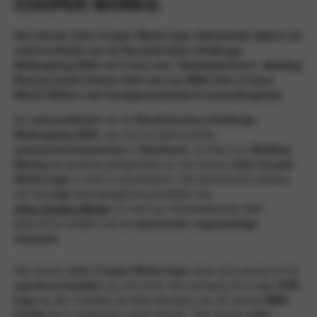
COOPER WORKS.
Het nieuwe John Cooper Works-logo debuteerde tijdens de
seizoensfinale van de Rundstrecken-Challenge
Nürburgring 2023, de 3-uurs race ‘Schwedenkreuz’. Bulldog
Racing neemt hieraan deel met een MINI John Cooper
Works Edition met handgeschakelde 6-versnellingsbak.
De
seizoensfinale
van de
Rundstrecken-Challenge
Nürburgring 2023
, een van de spannendste
autosportevenementen
in
Duitsland
, vormde voor
Bulldog
Racing
de perfecte gelegenheid om het nieuwe
John Cooper
Works-logo
in actie te presenteren. Het dynamische ontwerp
van het
logo
weerspiegelt de prestaties van
John Cooper Works
en werd op indrukwekkende wijze
getoond te midden van de
spannende
,
regenachtige
raceactie
.
Het nieuwe
John Cooper Works-logo
staat voor passie en het
sportieve karakter
van het merk. Het vervangt het vorige
JCW-
logo
op alle modellen die deel uitmaken van de nieuwe
MINI-
familie
die in september werd onthuld. “Het nieuwe
John