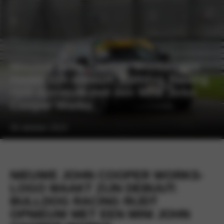
Nieuwe John Cooper Works-logo
maakt zijn debuut: Bulldog Racing
rijdt opnieuw met een MINI John
Cooper Works
30 oktober 2023
NIEUWE JOHN COOPER WORKS-
LOGO MAAKT ZIJN DEBUUT:
BULLDOG RACING RIJDT
OPNIEUW MET EEN MINI JOHN