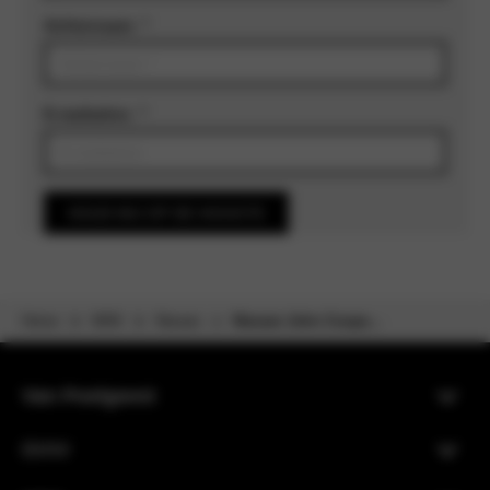
Achternaam
*
E-mailadres
*
HOUD MIJ OP DE HOOGTE
Home
MINI
Nieuws
Nieuwe John Coope...
Van Poelgeest
BMW