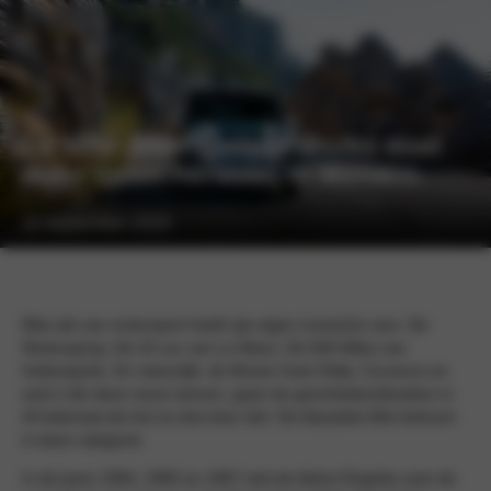
De MINI John Cooper Works doet
oude tijden herleven in Monaco.
11 september 2020
Elke tak van motorsport heeft zijn eigen iconische race. De
Nürburgring. De 24 uur van Le Mans. De 500 Miles van
Indianapolis. En natuurlijk: de Monte Carlo Rally. Coureurs en
auto’s die deze races winnen, gaan de geschiedenisboeken in.
Al helemaal als het ze drie keer lukt. De klassieke Mini behoort
in deze categorie.
In de jaren 1964, 1965 en 1967 wist de kleine Engelse auto de