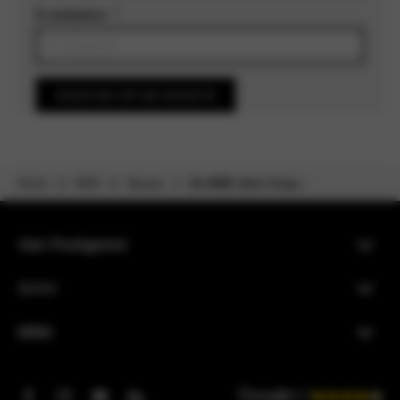
E-mailadres
*
HOUD MIJ OP DE HOOGTE
Home
MINI
Nieuws
De MINI John Coop...
Van Poelgeest
BMW
MINI
4.3