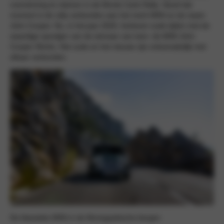
overwinning te claimen in de Monte Carlo Rally. Vanaf dat
moment is de rally verbonden aan het merk MINI en de naam
John Cooper. Nu, in het jaar 2020, herleven oude tijden met de
waardige opvolger van de winnaar van toen: de MINI John
Cooper Works. Het oude en het nieuwe zijn onlosmakelijk met
elkaar verbonden.
De klassieke MINI in de Monegaskische bergen