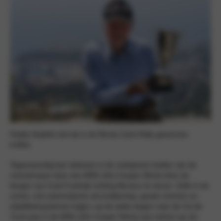
Paddy Hopkirk met de in de Monte Carlo Rally gewonnen
troffee.
Tegenwoordig kan iedereen in de voetsporen treden van de
overwinnaars door een MINI John Cooper Works door de
bergen van Zuid-Frankrijk richting Monaco te sturen. Zelfs in de
zomer, met automatische airconditioning, goede remmen en
stabiliteitssystemen krijgt u op de steile wegen naar de Col de
Turini-pas in de MINI John Cooper Works een indruk van de