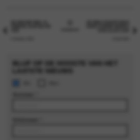
DE NIEUWE MINI: AL
DE MINI COUNTRYMAN
TWINTIG JAAR BIJ DE
JOHN COOPER WORKS
OVERZICHT
TIJD
KAN ALLES AAN
6 oktober 2020
22 juli 2020
BLIJF OP DE HOOGTE VAN HET
LAATSTE NIEUWS
Geen
Dhr
Mevr
titel
Voornaam
*
Achternaam
*