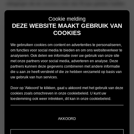
uitdagingen die de coureurs meer dan 50 jaar geleden hadden.
De spectaculaire berglandschappen maken al snel plaats voor
Cookie melding
de straten, promenades en de haven van Monaco. Schitterende
DEZE WEBSITE MAAKT GEBRUIK VAN
panorama’s, paleizen en parken wisselen elkaar af. Bij het
COOKIES
zoeken van een parkeerplaats bij Monte Carlo’s Casino beleeft
u dezelfde voordelen als de rally-coureurs in hun MINI,
We gebruiken cookies om content en advertenties te personaliseren,
vergeleken met de grote luxewagens en supersportwagens om
om functies voor social media te bieden en om ons websiteverkeer te
u heen. Met zijn standaard Aerodynamic Kit en opvallende
analyseren. Ook delen we informatie over uw gebruik van onze site
achterspoiler maakt de MINI John Cooper Works zelfverzekerd
met onze partners voor social media, adverteren en analyse. Deze
duidelijk waar hij voor staat.
partners kunnen deze gegevens combineren met andere informatie
die u aan ze heeft verstrekt of die ze hebben verzameld op basis van
Nergens beter dan in Monte Carlo laat de MINI John Cooper
uw gebruik van hun services.
Works zien dat het gevoel van racen ook ervaren kan worden in
dagelijkse ritten. Hier kunt u de stad bekijken vanaf een echt
Door op 'Akkoord' te klikken, gaat u akkoord met het gebruik van deze
circuit. Neem hiervoor wel de juiste route: met de klok mee. Ga
cookies zoals omschreven in onze
cookiebeleid
. U kunt uw
toestemming ook weer intrekken, dit kan in onze
cookiebeleid
.
na de Sainte-Dévote bocht bergop richting casino, en ervaar dat
de MINI John Cooper Works op z’n element is in de
haarspeldbocht die zoveel Formule 1-coureurs kopzorgen geeft.
Schiet daarna door de tunnel onder het Fairmont Hotel en vlieg
AKKOORD
door de Piscine-bocht. Vanuit de speciale cockpit van de MINI
John Cooper Works is het een onvergeeflijke ervaring – zelfs als