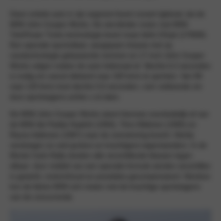
Geen enkele auto in zijn segment levert zoveel rijplezier als de
MINI John Cooper Works. De viercilinder motor met MINI
TwinPower Turbo technologie levert maar liefst 231pk (170kW).
Een speciale sportuitlaat, aangepast chassis met op
racetechnologie gebaseerde remmen en 17-inch John Cooper
Works velgen maken de auto helemaal af. Slechts 6,3 seconden
is nodig om vanuit stilstand naar 100 km/u te sprinten. Van 80
naar 120 km/u kost slechts 5,6 seconden, ruim voldoende om
dure sportwagens achter u te laten.
De MINI John Cooper Works stamt hiermee overduidelijk af van
de MINI die Paddy Hopkirk (1964), Timo Mäkinen (1965) en
Rauno Aaltonen (1967) naar de overwinning bracht. Hierbij
versloegen ze veel grotere en krachtigere tegenstanders. In de
Monte Carlo Rally streden alle verschillende klassen tegen
elkaar: door middel van een speciale formule werden verschillen
in gewicht, motorinhoud en prestaties gecompenseerd. Hierdoor
kon de kleine MINI zich meten met de krachtige sportwagens
van de concurrentie.