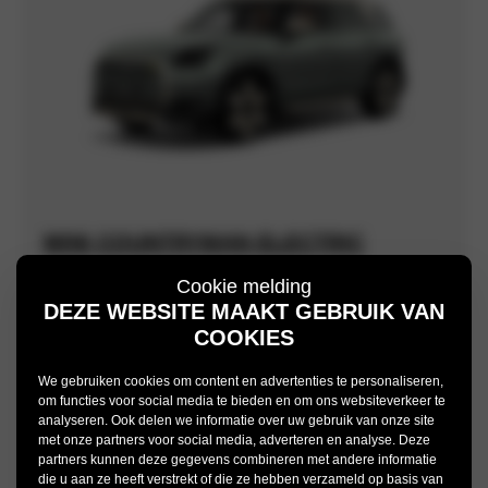
MINI
COUNTRYMAN ELECTRIC
Vanaf
€579
p.m.*
Cookie melding
DEZE WEBSITE MAAKT GEBRUIK VAN
PRIVATE LEASE BEREKENEN
COOKIES
Operational Lease berekenen
We gebruiken cookies om content en advertenties te personaliseren,
om functies voor social media te bieden en om ons websiteverkeer te
analyseren. Ook delen we informatie over uw gebruik van onze site
met onze partners voor social media, adverteren en analyse. Deze
partners kunnen deze gegevens combineren met andere informatie
die u aan ze heeft verstrekt of die ze hebben verzameld op basis van