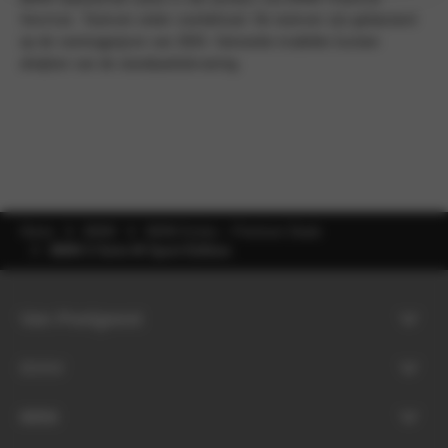
Services. Tarieven onder voorbehoud. De tarieven zijn gebaseerd
op de voertuigprijzen van 2026. Getoonde modellen kunnen
afwijken van de standaarduitvoering.
Home
BMW
BMW Acties – Premium Deals
BMW 2 Serie M Sport Edition
Van Poelgeest
BMW
MINI