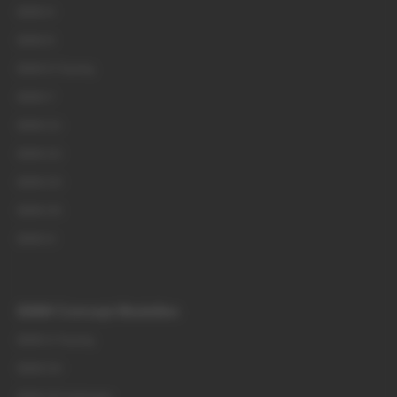
BMW i4
BMW i5
BMW i5 Touring
BMW i7
BMW iX1
BMW iX2
BMW iX3
BMW iX5
BMW iX
BMW Concept Modellen
BMW i3 Touring
BMW iX4
BMW iX5 Hydrogen