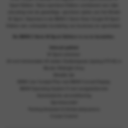
Sport Edition. Deze sportieve Edition combineert een rijke
uitrusting met de geweldige, sportieve opties van het Model
M Sport. Daarmee is de BMW 2 Serie Gran Coupé M Sport
Edition een volmaakte bundeling van business en sportiviteit.
De BMW 2 Serie M Sport Edition is nu te bestellen.
Inhoud pakket
M Sport exterieur
18 inch lichtmetalen M wielen Dubbelspaak (styling 975 M) in
Bicolor Midnight Grey
Metallic lak
BMW Live Cockpit Plus met BMW Curved Display
BMW Operating System 9 met navigatiefunctie
Automatische airconditioning
Sportstuurwiel
Parking Assistant & Achteruitrijcamera
Cruise Control