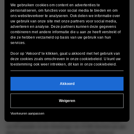
We gebruiken cookies om content en advertenties te
personaliseren, om functies voor social media te bieden en om
ons websiteverkeer te analyseren. Ook delen we informatie over
uw gebruik van onze site met onze partners voor social media,
adverteren en analyse. Deze partners kunnen deze gegevens
combineren met andere informatie die u aan ze heeft verstrekt of
*Genoemde bedragen zijn gebaseerd op een BMW Private Lease
die ze hebben verzameld op basis van uw gebruik van hun
services.
overeenkomst met een looptijd van 48 maanden / 10.000 kilometer
per jaar en zijn inclusief BTW. Brandstof- en/of laadkosten zijn niet
Door op 'Akkoord' te klikken, gaat u akkoord met het gebruik van
inbegrepen. Getoonde afbeeldingen kunnen afwijken van de
deze cookies zoals omschreven in onze
cookiebeleid
. U kunt uw
standaarduitvoering. De tarieven zijn gebaseerd op de
toestemming ook weer intrekken, dit kan in onze
cookiebeleid
.
voertuigprijzen van 2026. BMW Private Lease wordt onder de
voorwaarden van het Keurmerk Private Lease aangeboden door
BMW Financial Services Nederland B.V. De Algemene
Akkoord
voorwaarden, Aanvullende voorwaarden en
Verzekeringsvoorwaarden
kunt u hier vinden
.
Weigeren
*Genoemde bedragen zijn gebaseerd op een BMW Operational
Lease overeenkomst excl. btw, brandstof en vervangend vervoer
Voorkeuren aanpassen
en is gebaseerd op een Full Operational Lease met een looptijd
van 60 maanden en een kilometrage van 10.000 kilometer per jaar.
BMW Operational Lease is een product van BMW Financial