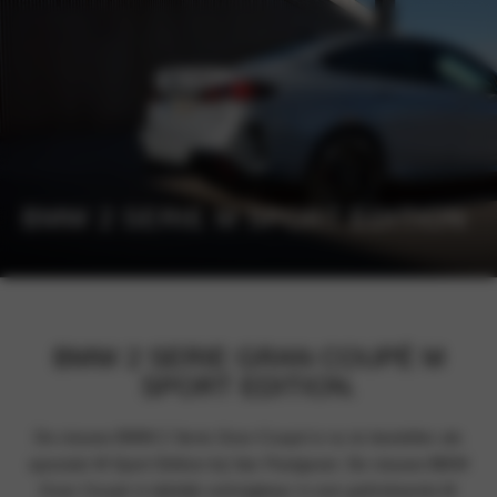
BMW 2 SERIE M SPORT EDITION
BMW 2 SERIE GRAN COUPÉ M
SPORT EDITION.
De nieuwe BMW 2 Serie Gran Coupé is nu te bestellen als
speciale M Sport Edition bij Van Poelgeest. De nieuwe BMW
Gran Coupé is tijdelijk verkrijgbaar in een gelimiteerde M