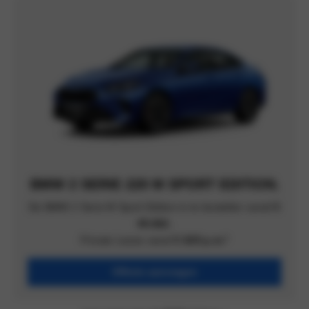
BMW 2 SERIE 220 M SPORT EDITION.
De BMW 2 Serie M Sport Edition is te bestellen vanaf
€
49.662.
Private Lease vanaf
€ 629
p.m.*
Offerte aanvragen