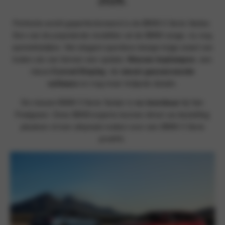
2026.
Perfectie wordt geperfectioneerd in de BMW 3 Serie Sedan.
Een van de populairste modellen uit de BMW-range, nu nog
aantrekkelijker. Het elegant-sportieve design krijgt zowel van
buiten als van binnen een update.
Nieuwe koplampen
, een
nieuw
Curved Display
, de
meest geavanceerde
software
en nog meer briljante details.
De nieuwe BMW 3 Serie Sedan is
nu leverbaar
bij Van
Poelgeest. Onze BMW-experts kunnen direct uw bestelling
plaatsen of een afspraak maken voor een BMW 3 Serie
proefrit.