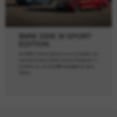
BMW 330E M SPORT
EDITION.
De BMW 3 Serie hybride is nu te bestellen als
speciale M Sport Edition bij Van Poelgeest. U
profiteert nu van
€ 2.795 voordeel
op deze
Edition.
Lees meer