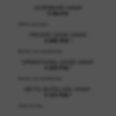
LEVERBAAR VANAF
€ 58.574
Offerte aanvragen
PRIVATE LEASE VANAF
€ 845 P.M.*
Bereken uw maandbedrag
OPERATIONAL LEASE VANAF
€ 829
P.M.*
Bereken uw maandbedrag
NETTO BIJTELLING VANAF
€ 371
P.M.*
Vertel mij meer