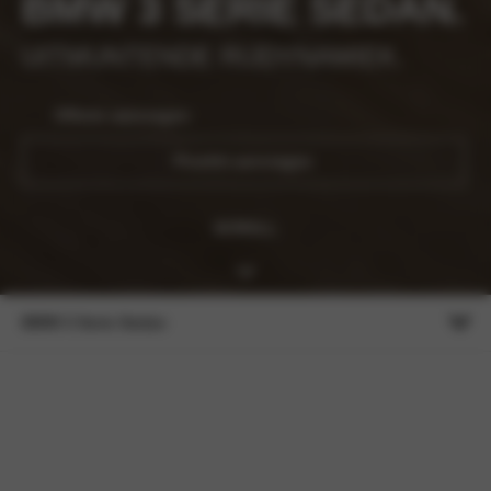
BMW 3 SERIE SEDAN.
UITMUNTENDE RIJDYNAMIEK.
Offerte aanvragen
Proefrit aanvragen
SCROLL
BMW 3 Serie Sedan