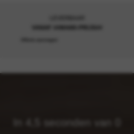
LEVERBAAR
VANAF ##M440I-PRIJS##
Offerte aanvragen
In 4,5 seconden van 0