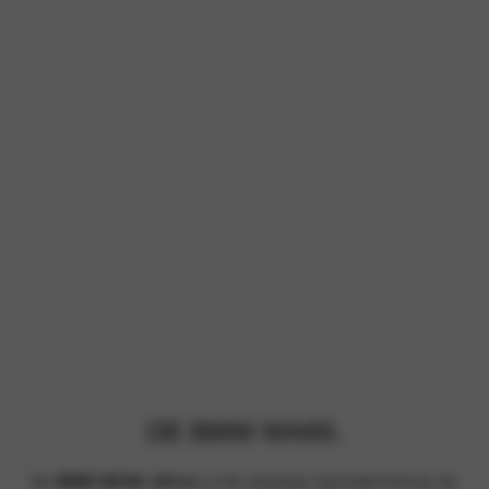
DE BMW M440I.
De
BMW M440i xDrive
is het absolute topmodel binnen de