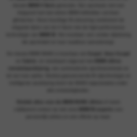
nieuwe
BMW 4 Serie
generatie. Een sportauto met een
kloppend hart dat iedere BMW-liefhebber zal doen
glimlachen. Deze krachtige M-uitvoering combineert de
elegante lijnen van de 4 Serie met de high-performance
technologie van
BMW M
. Het resultaat: een unieke rijbeleving
die sportiviteit en luxe naadloos samenbrengt.
De nieuwe BMW M440i is leverbaar als
Coupé
,
Gran Coupé
en
Cabrio
, en standaard uitgerust met
BMW xDrive
vierwielaandrijving
, een automatische sporttransmissie en
tal van luxe opties. Dankzij geavanceerde M-rijtechnologie en
intelligente aandrijving levert de M440i topprestaties onder
alle omstandigheden.
Ontdek alles over de BMW M440i xDrive
of neem
vrijblijvend contact op met onze
BMW M-experts
voor
persoonlijk advies en een offerte op maat.