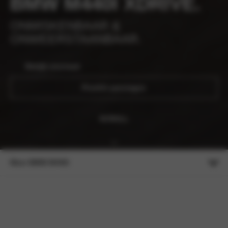
BMW M440I XDRIVE.
ONMISKENBAAR &
ONWEERSTAANBAAR.
Bekijk voorraad
Proefrit aanvragen
SCROLL
Meer BMW M440i