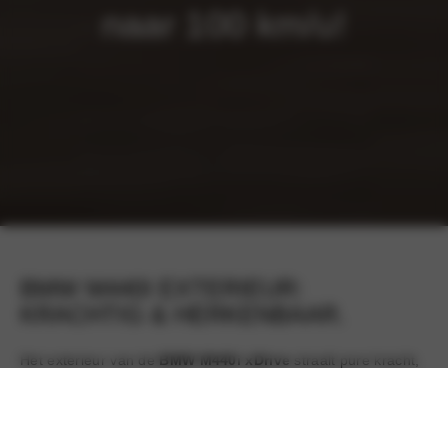
naar 100 km/u!
BMW M440I EXTERIEUR:
KRACHTIG & HERKENBAAR.
Het exterieur van de
BMW M440i xDrive
straalt pure kracht,
precisie en sportiviteit uit. Met zijn gespierde proporties,
scherpe lijnen en kenmerkende
BMW nierengrille
is de
M440i direct herkenbaar als een model uit de BMW M-