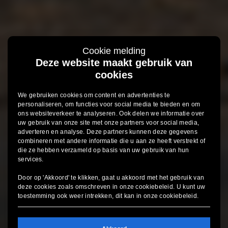
Cookie melding
Deze website maakt gebruik van
cookies
We gebruiken cookies om content en advertenties te
personaliseren, om functies voor social media te bieden en om
ons websiteverkeer te analyseren. Ook delen we informatie over
uw gebruik van onze site met onze partners voor social media,
adverteren en analyse. Deze partners kunnen deze gegevens
combineren met andere informatie die u aan ze heeft verstrekt of
die ze hebben verzameld op basis van uw gebruik van hun
services.
Door op 'Akkoord' te klikken, gaat u akkoord met het gebruik van
deze cookies zoals omschreven in onze
cookiebeleid
. U kunt uw
toestemming ook weer intrekken, dit kan in onze
cookiebeleid
.