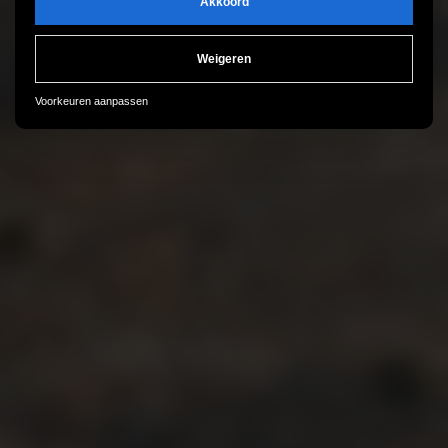
Akkoord
Weigeren
Voorkeuren aanpassen