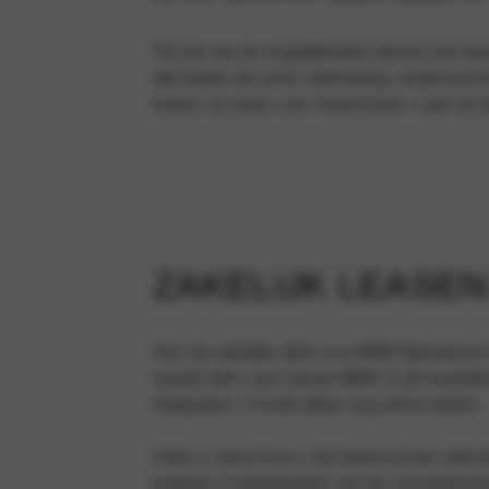
Tot één van de mogelijkheden behoort het leas
alle kosten als rente, afschrijving, onderhoud
tanken. Zo weet u per maand waar u aan toe be
ZAKELIJK LEASEN
Voor de zakelijke rijder is er BMW Operationa
maand rijdt u een nieuwe BMW. In dit maandbed
inbegrepen. U hoeft alleen nog zelf te tanken.
Indien u wenst kunt u het leasecontract uitbre
tankpas of winterbanden aan de overeenkoms