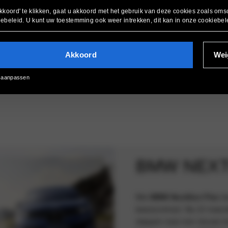
Ontdek meer over Private 
kkoord' te klikken, gaat u akkoord met het gebruik van deze cookies zoals oms
iebeleid
. U kunt uw toestemming ook weer intrekken, dit kan in onze
cookiebel
MOBILITEITSBU
Akkoord
Wei
Wanneer u een mobiliteitsbudget 
vervoersmiddel kiezen dat het bes
 aanpassen
eens overwogen om met dit budg
BMW NEXT
Met
BMW NextGen Flex
ki
leasecontract. Na 12 maand
stappen naar een nieuwe l