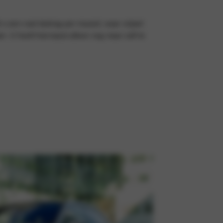
d u een vast bedrag per maand, waar vrijwel
n. U hoeft hiernaast alleen nog maar zelf te