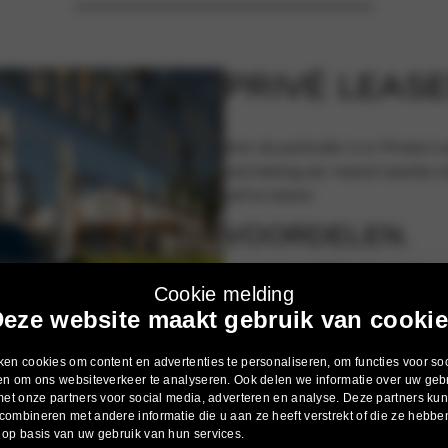
PRIVÉ LEASE
Voor de particulier is er Private 
vast bedrag per maand waarbij vri
zelf te tanken.
VOORDELEN.
U stelt uw BMW zelf samen
Cookie melding
Scherp all-in tarief, u hoeft al
0% fiscale bijtelling
eze website maakt gebruik van cooki
U rijdt een gloednieuwe BMW
Geen grote eenmalige invester
en cookies om content en advertenties te personaliseren, om functies voor so
Alle autozaken worden voor u 
en om ons websiteverkeer te analyseren. Ook delen we informatie over uw geb
Van Poelgeest is uw aanspree
met onze partners voor social media, adverteren en analyse. Deze partners k
ombineren met andere informatie die u aan ze heeft verstrekt of die ze hebbe
Aangesloten bij Keurmerk Priv
op basis van uw gebruik van hun services.