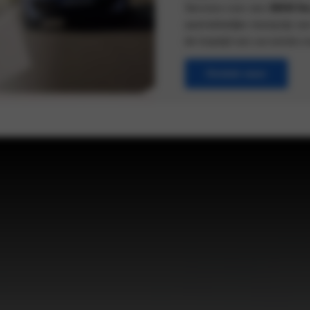
Services voor een
BMW Ne
aantrekkelijke meerprijs va
de looptijd van uw eerste 
Ontdek meer