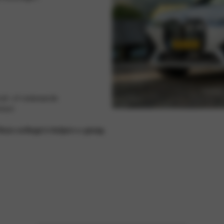
uil- of restwaarde
ract
nze collega’s helpen u graag