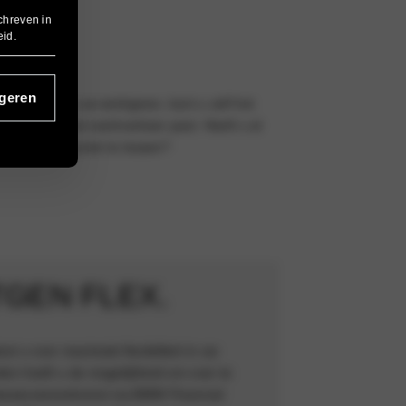
Lease
chreven in
eid
.
DGET.
geren
ontvangt van uw werkgever, kunt u zelf het
te bij uw woon-werkverkeer past. Heeft u al
et een BMW privé te leasen?
GEN FLEX.
est u voor maximale flexibiliteit in uw
en heeft u de mogelijkheid om over te
easeovereenkomst via BMW Financial