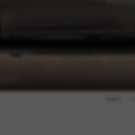
Leasen
F