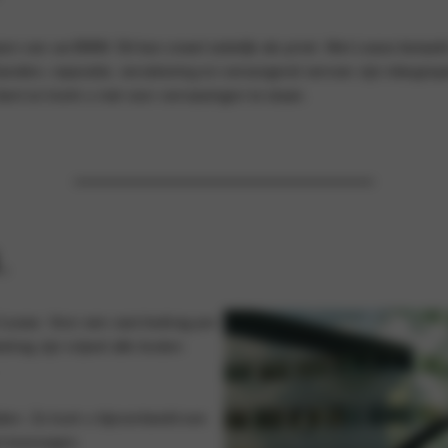
en van uw BMW. Dit kan zowel zakelijk als privé. Met Lease betaal
 banden, reparatie, verzekering en vervangend vervoer zijn inbegrepe
nt en komt u niet voor verrassingen te staan.
.
l Lease. Voor een vast bedrag per
rag zijn vrijwel alle kosten
iden. Zo kunt u bijvoorbeeld een
t toevoegen.