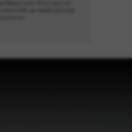
ue Klasse
model. Dit kan tegen een
n slechts
€ 25,- per maand
gedurende
overeenkomst.