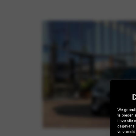
D
We gebruik
te bieden 
onze site 
gegevens c
verzameld 