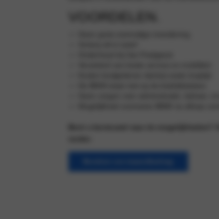
VOORDELEN.
Geen grote eenmalige investiering
Scherp all-in tarief
Onderhoud bij Van Poelgeest
Verzekerd van beste service en mobiliteit
Kosten budgetteren dankzij vaste looptijd
De BMW staat niet op de bedrijfsbalans
Geen zorgen over administratie, beheer, inr
Mogelijkheid overname BMW na afloop cont
Bent u benieuwd naar de mogelijkheden? O
verder.
Bereken uw maandbedrag
Meer informatie aanvragen