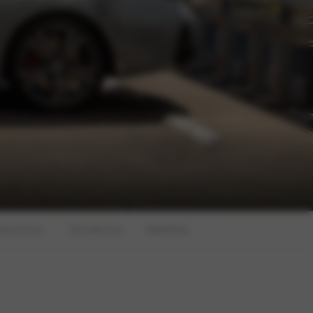
inancieren
Verzekering
Bijtelling