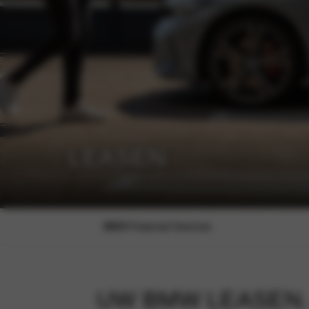
LEASEN
BMW Financial Services
UW BMW LEASEN.