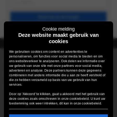
Houd mij op de hoogte
Cookie melding
Deze website maakt gebruik van
cookies
Home
BMW
Nieuws
Maak kennis met d...
We gebruiken cookies om content en advertenties te
personaliseren, om functies voor social media te bieden en om
Van Poelgeest
ons websiteverkeer te analyseren. Ook delen we informatie over
uw gebruik van onze site met onze partners voor social media,
adverteren en analyse. Deze partners kunnen deze gegevens
BMW
combineren met andere informatie die u aan ze heeft verstrekt of
die ze hebben verzameld op basis van uw gebruik van hun
services.
MINI
Door op 'Akkoord' te klikken, gaat u akkoord met het gebruik van
deze cookies zoals omschreven in onze
cookiebeleid
. U kunt uw
toestemming ook weer intrekken, dit kan in onze
cookiebeleid
.
4.3