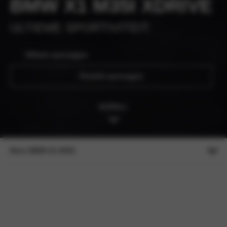
BMW X1 M35I XDRIVE
ULTIEME SPORTIVITEIT.
Offerte aanvragen
Proefrit aanvragen
SCROLL
Meer BMW X1 M35i