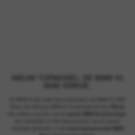
NIEUW TOPMODEL: DE BMW X1
M35I XDRIVE.
De BMW X1-lijn heeft nieuw topmodel in de BMW X1 M35i
xDrive. De officieuze BMW X1 M staat garant voor
300 pk
.
Het model is voorzien van de
laatste BMW M-technologie
,
een viercilinder 2,0 liter benzinemotor van de nieuwe
modulaire generatie, en het
meest geavanceerde BMW