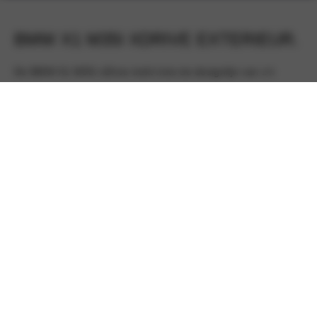
BMW X1 M35I XDRIVE EXTERIEUR.
De BMW X1 M35i xDrive trekt trots de designlijn van z’n
oudere broers door. Met een grote prominente BMW
nierengrille, brede wielkuipen en slanke koplampen. Aan de
zijkant is de X1 M35i xDrive langgerekt met
een uitgestrekte
daklijn
en zelfverzekerde uitstraling. Dit is niet zomaar een
crossover, dit is een sportief topmodel! Let ook op de
L-
vormige achterlichten
, die karakteristiek BMW zijn maar
toch compleet uniek voor de X1.
Ondertussen hebben de kunstenaars in Beieren niet
stilgezeten, want de X1 M35i xDrive is voorzien van de
allerlaatste BMW M-technologie. Bijvoorbeeld het
M
specifieke uitlaatsysteem met dubbele uitlaateindpijpen.
De X1 M35i xDrive is gebouwd op het
adaptieve M
onderstel
, dat zich aanpast aan uw rijstijl. Tevens helpen