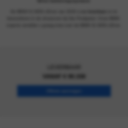
iDrive bedieningssysteem
.
De BMW X1 M35i xDrive van 2026 is
nu leverbaar
en te
bewonderen in de showroom bij Van Poelgeest. Onze BMW-
experts vertellen u graag mee over de BMW X1 M35i xDrive.
LEVERBAAR
VANAF € 90.338
Offerte aanvragen