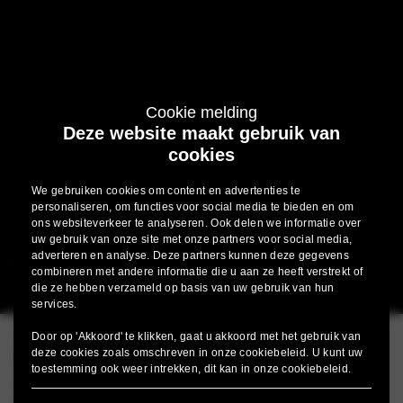
Cookie melding
BMW ZET STAPPEN VOORUIT IN 2026:
Deze website maakt gebruik van
cookies
GROTERE ACTIERADIUS, SLIMMER
LADEN EN TOEKOMSTBESTENDIGE
We gebruiken cookies om content en advertenties te
personaliseren, om functies voor social media te bieden en om
PRESTATIES
.
ons websiteverkeer te analyseren. Ook delen we informatie over
uw gebruik van onze site met onze partners voor social media,
adverteren en analyse. Deze partners kunnen deze gegevens
28 januari 2026
combineren met andere informatie die u aan ze heeft verstrekt of
die ze hebben verzameld op basis van uw gebruik van hun
services.
Door op 'Akkoord' te klikken, gaat u akkoord met het gebruik van
BMW ZET STAPPEN VOORUIT IN
deze cookies zoals omschreven in onze
cookiebeleid
. U kunt uw
toestemming ook weer intrekken, dit kan in onze
cookiebeleid
.
2026: GROTERE ACTIERADIUS,
SLIMMER LADEN EN