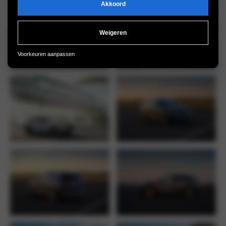
Akkoord
Weigeren
Voorkeuren aanpassen