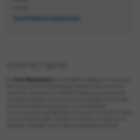
Locatie
Van Poelgeest Amsterdam
OVER HET WERK.
Als
Chef Werkplaats
bij onze BMW-vestiging in Amsterdam
ben jij een échte
People Manager.
Jij weet hoe je een team
inspireert, motiveert en ontwikkelt. Naast jouw technische
achtergrond heb je ruime ervaring als leidinggevende in een
technisch bedrijf en beschik je over uitstekende
communicatieve vaardigheden. Jij bent de verbindende factor
tussen de werkplaats, receptie en klanten, en zorgt ervoor
dat ieder voertuig in topconditie de werkplaats verlaat.