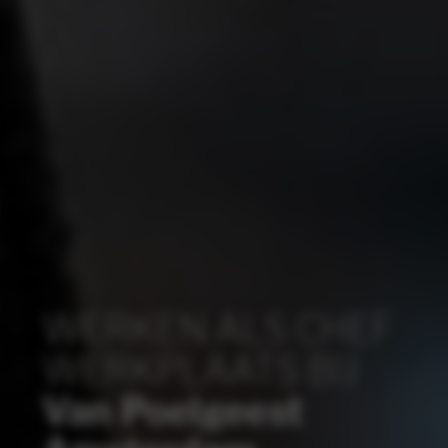
WERKEN ALS CHEF
WERKPLAATS BIJ
Van Poelgeest