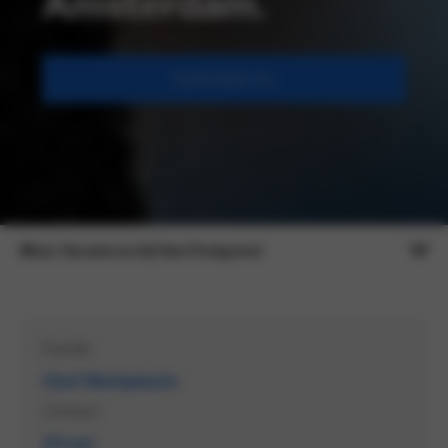
Amsterdam.
Solliciteer nu
Meer Vacatures bij Van Poelgeest
Functie
Chef Werkplaats
Contract
40 uur