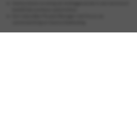
Aantoonbare ervaring als leidinggevende in een technisch
bedrijf (bij voorkeur automotive).
Een natuurlijke People Manager met focus op
samenwerking en teamontwikkeling.
Uitstekende communicatieve vaardigheden, zowel richting
team als klant.
Afgeronde technische opleiding (Autotechniek of
vergelijkbaar).