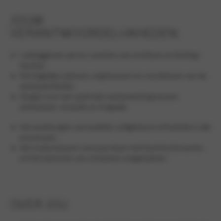
JOUW
VERANTWOORDELIJKHEDEN:
Leidinggeven aan en coachen van monteurs en leerling-
technici.
Het dagelijks plannen, organiseren en coördineren van de
werkzaamheden.
Zorgen voor een optimale samenwerking tussen
werkplaats, receptie en magazijn.
Het waarborgen van kwaliteit, veiligheid en efficiëntie in alle
processen.
Het ondersteunen van jouw team met technische kennis
en het oplossen van complexe vraagstukken.
OVER JOU.